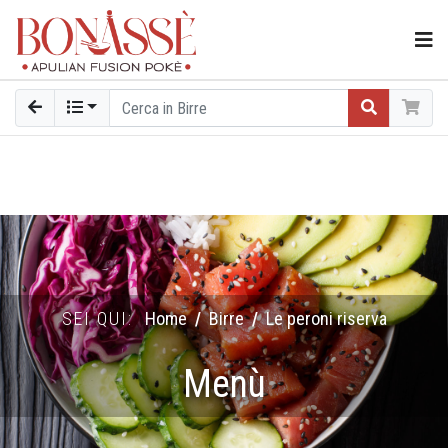
SEI QUI:
Home
Birre
Le peroni riserva
Menù